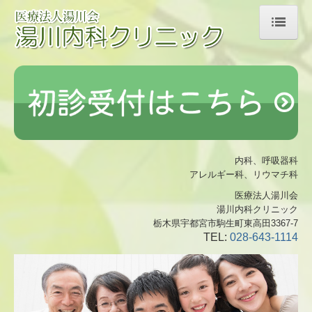
ホーム
医師の紹介
診療のご案内
院内紹介
内科、呼吸器科
アレルギー科、リウマチ科
交通案内
医療法人湯川会
採用情報
湯川内科クリニック
栃木県宇都宮市駒生町東高田3367-7
TEL:
028-643-1114