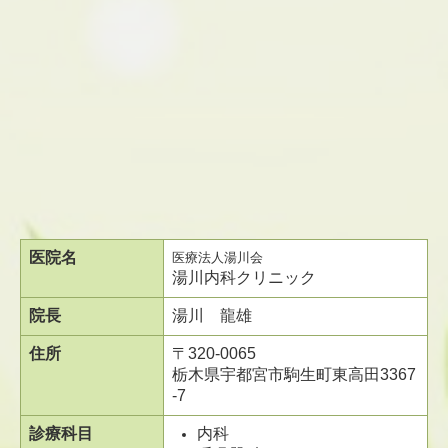
医院名
医療法人湯川会
湯川内科クリニック
院長
湯川 龍雄
住所
〒320-0065
栃木県宇都宮市駒生町東高田3367
-7
診療科目
内科