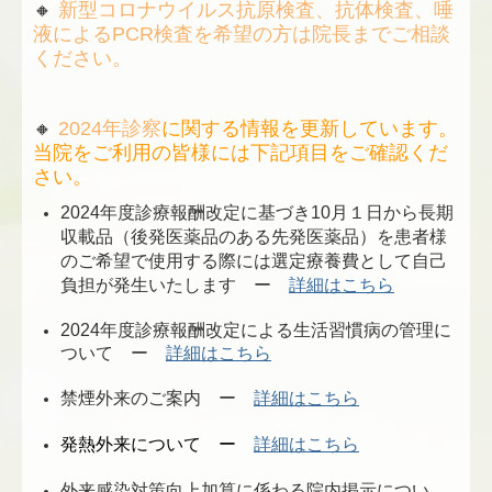
🔸
新型コロナウイルス抗原検査、抗体検査、唾
液によるPCR検査を希望の方は院長までご相談
ください。
🔸
2024年診察
に関する情報を更新しています。
当院をご利用の皆様には下記項目をご確認くだ
さい。
2024年度診療報酬改定に基づき10月１日から長期
収載品（後発医薬品のある先発医薬品）を患者様
のご希望で使用する際には選定療養費として自己
負担が発生いたします
ー
詳細はこちら
2024年度診療報酬改定による生活習慣病の管理に
ついて ー
詳細はこちら
禁煙外来のご案内 ー
詳細はこちら
発熱外来について ー
詳細はこちら
外来感染対策向上加算に係わる院内掲示につい