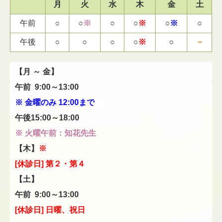
月
火
水
木
金
土
午前
○
○
※
○
○
※
○
※
○
午後
○
○
○
○
※
○
－
【月 ～
金
】
午前 9:00～13:00
※ 金曜のみ 12:00まで
午後15:00～18:00
※ 火曜午前：知花先生
【木】
※
[休診日] 第２・第４
【土】
午前 9:00～13
:00
[休診日] 日曜、祝日