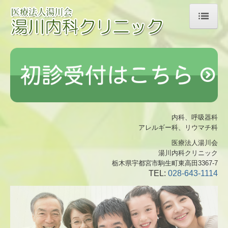
ホーム
医師の紹介
診療のご案内
院内紹介
内科、呼吸器科
アレルギー科、リウマチ科
交通案内
医療法人湯川会
採用情報
湯川内科クリニック
栃木県宇都宮市駒生町東高田3367-7
TEL:
028-643-1114