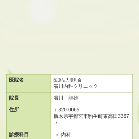
医院名
医療法人湯川会
湯川内科クリニック
院長
湯川 龍雄
住所
〒320-0065
栃木県宇都宮市駒生町東高田3367
-7
診療科目
内科