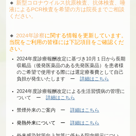
🔸
新型コロナウイルス抗原検査、抗体検査、唾
液によるPCR検査を希望の方は院長までご相談
ください。
🔸
2024年診察
に関する情報を更新しています。
当院をご利用の皆様には下記項目をご確認くだ
さい。
2024年度診療報酬改定に基づき10月１日から長期
収載品（後発医薬品のある先発医薬品）を患者様
のご希望で使用する際には選定療養費として自己
負担が発生いたします
ー
詳細はこちら
2024年度診療報酬改定による生活習慣病の管理に
ついて ー
詳細はこちら
禁煙外来のご案内 ー
詳細はこちら
発熱外来について ー
詳細はこちら
外来感染対策向上加算に係わる院内掲示につい