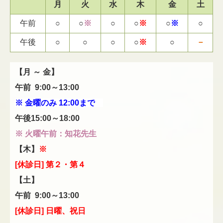
月
火
水
木
金
土
午前
○
○
※
○
○
※
○
※
○
午後
○
○
○
○
※
○
－
【月 ～
金
】
午前 9:00～13:00
※ 金曜のみ 12:00まで
午後15:00～18:00
※ 火曜午前：知花先生
【木】
※
[休診日] 第２・第４
【土】
午前 9:00～13
:00
[休診日] 日曜、祝日